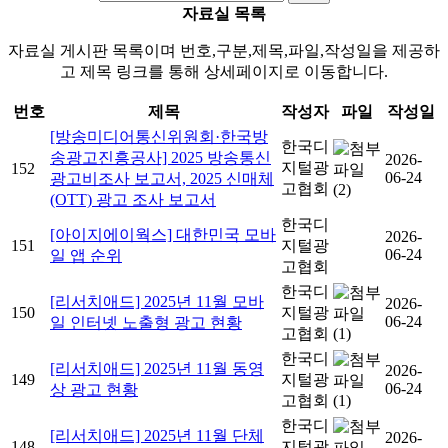
자료실 목록
자료실 게시판 목록이며 번호,구분,제목,파일,작성일을 제공하
고 제목 링크를 통해 상세페이지로 이동합니다.
번호
제목
작성자
파일
작성일
[방송미디어통신위원회·한국방
한국디
송광고진흥공사] 2025 방송통신
2026-
지털광
152
06-24
광고비조사 보고서, 2025 신매체
고협회
(2)
(OTT) 광고 조사 보고서
한국디
[아이지에이웍스] 대한민국 모바
2026-
151
지털광
06-24
일 앱 순위
고협회
한국디
[리서치애드] 2025년 11월 모바
2026-
150
지털광
06-24
일 인터넷 노출형 광고 현황
고협회
(1)
한국디
[리서치애드] 2025년 11월 동영
2026-
149
지털광
06-24
상 광고 현황
고협회
(1)
한국디
[리서치애드] 2025년 11월 단체
2026-
148
지털광