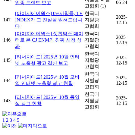
06-24
업종 트렌드 보고
고협회
(1)
[아이지에이웍스] 0%시청률, TV
한국디
2025-
147
INDEX가 그 진실을 밝혀드립니
지털광
12-15
다
고협회
[아이지에이웍스] 셋톱박스 데이
한국디
2025-
146
터로 본 CJ ENM의 진짜 시청 성
지털광
12-15
과
고협회
한국디
[리서치애드] 2025년 10월 인터
2025-
145
지털광
12-15
넷 노출형 광고 결산 보고
고협회
한국디
[리서치애드] 2025년 10월 모바
2025-
144
지털광
12-15
일 인터넷 노출형 광고 현황
고협회
한국디
[리서치애드] 2025년 10월 동영
2025-
143
지털광
12-15
상 광고 현황
고협회
1
2
3
4
5