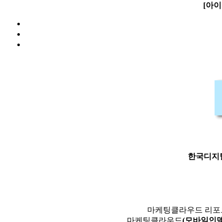
[아이
한국디지
마케팅클라우드 리
마케팅클라우드
(모바일인덱스I