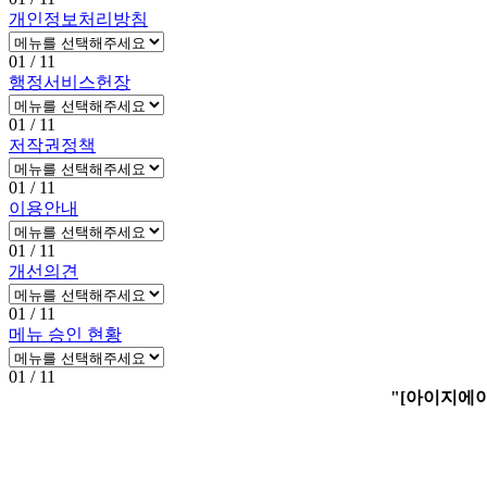
개인정보처리방침
01
/ 11
행정서비스헌장
01
/ 11
저작권정책
01
/ 11
이용안내
01
/ 11
개선의견
01
/ 11
메뉴 승인 현황
01
/ 11
"[아이지에이