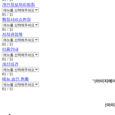
개인정보처리방침
01
/ 11
행정서비스헌장
01
/ 11
저작권정책
01
/ 11
이용안내
01
/ 11
개선의견
01
/ 11
메뉴 승인 현황
"[아이지에이
01
/ 11
[아이