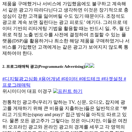
제품을 구매했거나 서비스에 가입했음에도 불구하고 계속해
서 같은 광고가 따라다닌다고 생각하면 이것은 장기적으로 충
성심이 강한 고객을 잃어버릴 수도 있기 때문이다. 조정석도
광고로 계속 보면 질린다는
광고 피로도’ 얘기다. 그러므로 데
이터 기반의 리타게팅 기법을 활용할 때는 반드시 일, 주, 월 단
위로 적정 노출 빈도수를 사전에 결정하여 조절할 수 있는 플
랫폼(DSP)을 활용하거나 최소한 해당 제품을 구매하였거나 서
비스를 가입했던 고객에게는 같은 광고가 보여지지 않도록 통
제하여야 한다.
2. 프로그래매틱 광고(Programmatic Advertising)
#디지털광고심화
#용어개념
#데이터
#애드테크
#타겟설정
#
프로그래매틱
위시미디어 대표 이경구
전통적인 광고주(우리가 말하는 TV, 신문, 오디오, 잡지에 광
고를 게재하기 위해 큰 비용을 지출하는)들은 일반적으로 "뿌
리고 기도하는(spray and pray)" 접근 방식을 아직도 따르고 있
다. 물론 모든 광고주가 그렇다는 것은 아니지만, 이들은 여전
히 오프라인 광고와 온라인 광고의 경계를 세우고 각 영역의