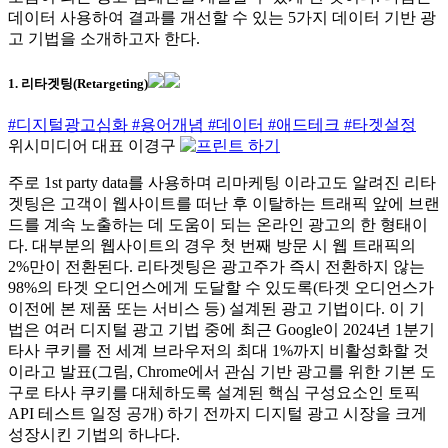
데이터 사용하여 결과를 개선할 수 있는 5가지 데이터 기반 광
고 기법을 소개하고자 한다.
1. 리타겟팅(Retargeting)
#디지털광고심화
#용어개념
#데이터
#애드테크
#타겟설정
위시미디어 대표 이경구
주로 1st party data를 사용하며 리마케팅 이라고도 알려진 리타
겟팅은 고객이 웹사이트를 떠난 후 이탈하는 트래픽 앞에 브랜
드를 계속 노출하는 데 도움이 되는 온라인 광고의 한 형태이
다. 대부분의 웹사이트의 경우 첫 번째 방문 시 웹 트래픽의
2%만이 전환된다. 리타겟팅은 광고주가 즉시 전환하지 않는
98%의 타겟 오디언스에게 도달할 수 있도록(타겟 오디언스가
이전에 본 제품 또는 서비스 등) 설계된 광고 기법이다. 이 기
법은 여러 디지털 광고 기법 중에 최근 Google이 2024년 1분기
타사 쿠키를 전 세계 브라우저의 최대 1%까지 비활성화할 것
이라고 발표(그림, Chrome에서 관심 기반 광고를 위한 기본 도
구로 타사 쿠키를 대체하도록 설계된 핵심 구성요소인 토픽
API 테스트 일정 공개) 하기 전까지 디지털 광고 시장을 크게
성장시킨 기법의 하나다.