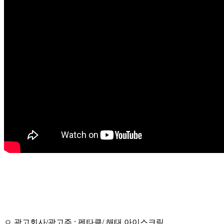
ㅇ 광고회사/광고주 : 펜타클/ 해태 아이스크림