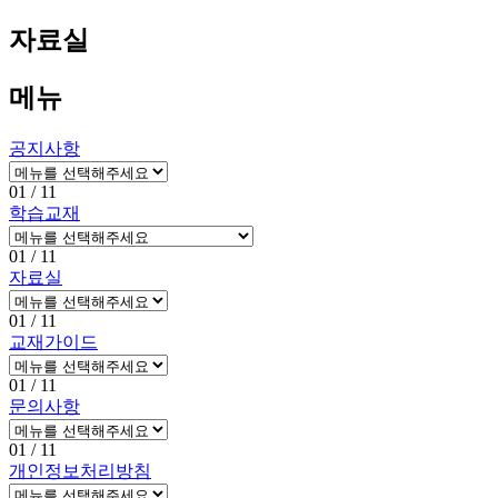
자료실
메뉴
공지사항
01
/ 11
학습교재
01
/ 11
자료실
01
/ 11
교재가이드
01
/ 11
문의사항
01
/ 11
개인정보처리방침