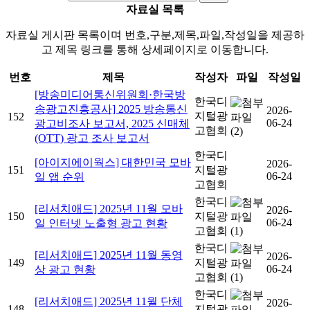
자료실 목록
자료실 게시판 목록이며 번호,구분,제목,파일,작성일을 제공하
고 제목 링크를 통해 상세페이지로 이동합니다.
번호
제목
작성자
파일
작성일
[방송미디어통신위원회·한국방
한국디
송광고진흥공사] 2025 방송통신
2026-
지털광
152
06-24
광고비조사 보고서, 2025 신매체
고협회
(2)
(OTT) 광고 조사 보고서
한국디
[아이지에이웍스] 대한민국 모바
2026-
151
지털광
06-24
일 앱 순위
고협회
한국디
[리서치애드] 2025년 11월 모바
2026-
150
지털광
06-24
일 인터넷 노출형 광고 현황
고협회
(1)
한국디
[리서치애드] 2025년 11월 동영
2026-
149
지털광
06-24
상 광고 현황
고협회
(1)
한국디
[리서치애드] 2025년 11월 단체
2026-
148
지털광