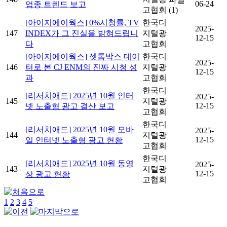
06-24
업종 트렌드 보고
고협회
(1)
[아이지에이웍스] 0%시청률, TV
한국디
2025-
147
INDEX가 그 진실을 밝혀드립니
지털광
12-15
다
고협회
[아이지에이웍스] 셋톱박스 데이
한국디
2025-
146
터로 본 CJ ENM의 진짜 시청 성
지털광
12-15
과
고협회
한국디
[리서치애드] 2025년 10월 인터
2025-
145
지털광
12-15
넷 노출형 광고 결산 보고
고협회
한국디
[리서치애드] 2025년 10월 모바
2025-
144
지털광
12-15
일 인터넷 노출형 광고 현황
고협회
한국디
[리서치애드] 2025년 10월 동영
2025-
143
지털광
12-15
상 광고 현황
고협회
1
2
3
4
5